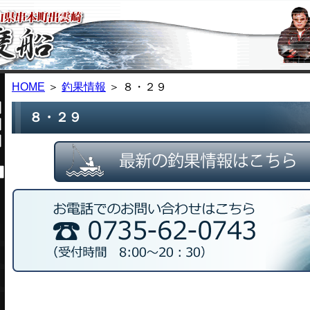
HOME
＞
釣果情報
＞ ８・２９
８・２９