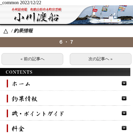
_common
2022/12/22
/ 釣果情報
△
６・７
« 前の記事へ
次の記事へ »