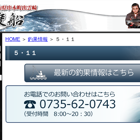
HOME
＞
釣果情報
＞ ５・１１
５・１１