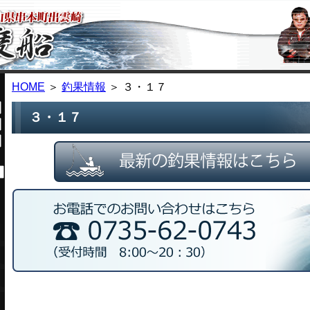
HOME
＞
釣果情報
＞ ３・１７
３・１７