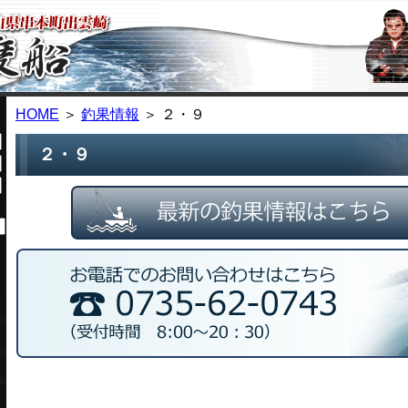
HOME
＞
釣果情報
＞ ２・９
２・９