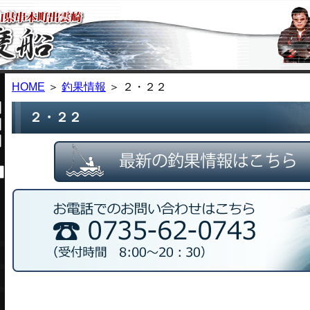
HOME
＞
釣果情報
＞ ２・２２
２・２２