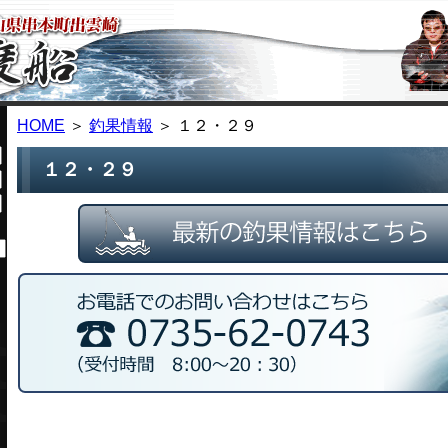
HOME
＞
釣果情報
＞ １２・２９
１２・２９