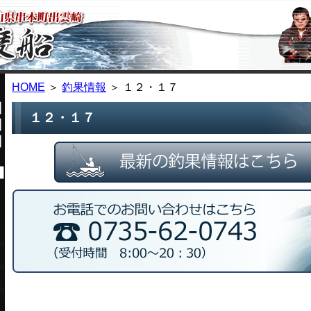
HOME
＞
釣果情報
＞ １２・１７
１２・１７