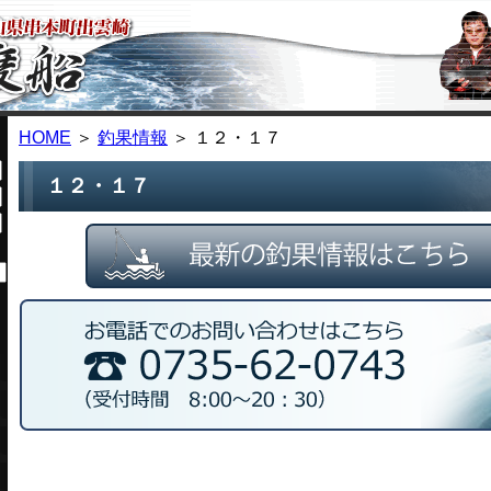
HOME
＞
釣果情報
＞ １２・１７
１２・１７