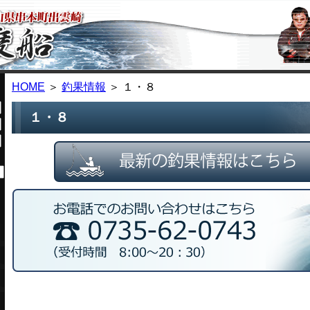
HOME
＞
釣果情報
＞ １・８
１・８