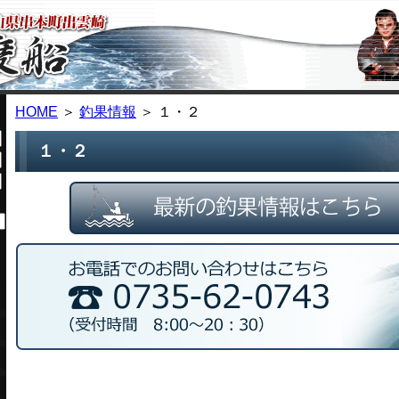
HOME
＞
釣果情報
＞ １・２
１・２