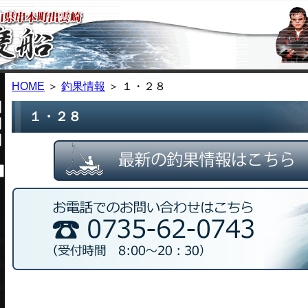
HOME
＞
釣果情報
＞ １・２８
１・２８