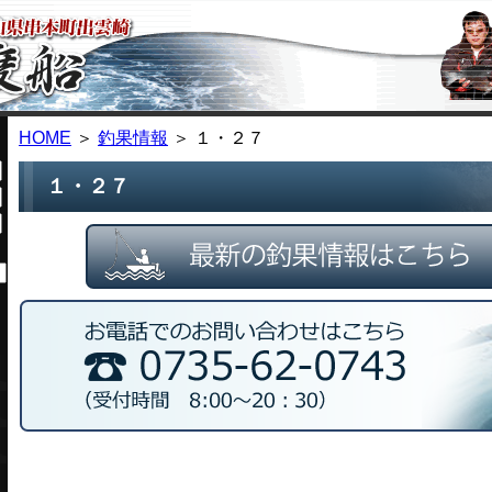
HOME
＞
釣果情報
＞ １・２７
１・２７